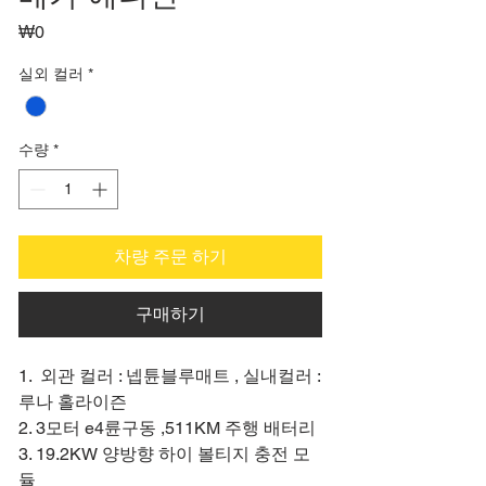
가
₩0
격
실외 컬러
*
수량
*
차량 주문 하기
구매하기
1. 외관 컬러 : 넵튠블루매트 , 실내컬러 :
루나 홀라이즌
2. 3모터 e4륜구동 ,511KM 주행 배터리
3. 19.2KW 양방향 하이 볼티지 충전 모
듈