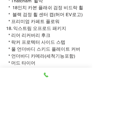
* Thatcham 휠악
* 18인치 카본 플래쉬 검정 비드락 휠
* 블랙 검정 휠 센터 캡(허머 EV로고)
* 프리미엄 카페트 플로워
18. 익스트림 오프로드 패키지
* 리어 리커버리 후크
* 락커 프로텍터 사이드 스텝
* 풀 언더바디 스키드 플레이트 커버
* 언더바디 카메라(세척기능포함)
* 머드 타이어
* 전륜 선택 가능한 디퍼렌셜 락킹
* 후륜 선택 가능한 디퍼렌셜 락킹
1.차량 정보
1.전장 : 4,999 mm
2.차량 보증
(스페어 타이어 포함시 : 5,250 mm)
2.전폭 : 2,197 mm
* 2년/4만KM 무료 진단,최신SW업데이트