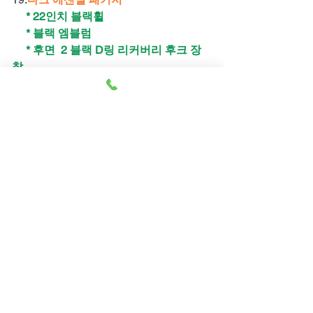
* 22인치 블랙휠
* 블랙 엠블럼
* 후면 2 블랙 D링 리커버리 후크 장
착
1.차량정보
1.전장 : 5,507 mm
2.차량보증
2.전폭: 2,201 mm
(미러 포함시 2,380 mm)
* 5년/10만KM 무료 진단,점검,업데이트(GMC
3.휠베이스 : 3,445 mm
2.출고 및 배송
순정 장비 보유)
4.높 이 : 2,060 mm
* 2년/4만KM 에어콘 필터,브레이크 패드 등
5.적재함 길이 : 1.5 M
1.즉시출고, 자동차 전용 로로선 배송, 모든
단순 소모품 무료교환
4.차량가격
단계 전용 캐리어 운송
* 2년/4만KM 무료 픽업/딜리버리 서비스 (총
2. 배송 및 인도 :계약후 약 75일 소요(대한민
4회)
1.스토어 상에서는 차량가격이 0원으로 표시
국 법령에 의거하여 차량 인증후)
* 2년/4만KM 24시간 긴급출동 및 대응 서비
되나, 실제 차량 가격은,구매 주문후 , 클라이
스
언트 어드바이저가 연락 드려 차량 가격 및
​빠른 항공 운송, 프레스티지 A/S
* 기타 당사의 보증 Policy를 적용 합니다.
자세한 상담 및 계약진행 및 스케줄등을 알려
드립니다. 이용중 언제든 홈페이지의 고객쎈